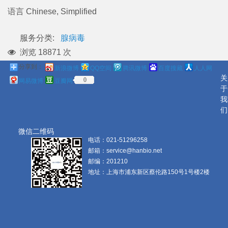
语言
Chinese, Simplified
服务分类:
腺病毒
浏览 18871 次
分享到：
新浪微博
QQ空间
腾讯微博
百度搜藏
人人网
关
0
网易微博
豆瓣网
于
我
们
微信二维码
电话：
021-51296258
邮箱：
service@hanbio.net
邮编：
201210
地址：
上海市浦东新区蔡伦路150号1号楼2楼