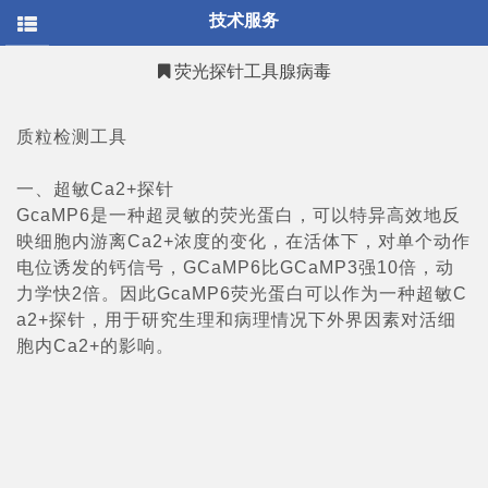
/* * @Author: your name * @Date: 2021-12-30 15:24:14 *
技术服务
@LastEditTime: 2022-03-03 13:57:40 * @LastEditors: your name *
@Description: 打开koroFileHeader查看配置 进行设置:
https://github.com/OBKoro1/koro1FileHeader/wiki/%E9%85%8
荧光探针工具腺病毒
* @FilePath: \hanbio.net-
master\sites\all\themes\mob\templates\page.tpl.php */
质粒检测工具
一、超敏Ca2+探针
GcaMP6是一种超灵敏的荧光蛋白，可以特异高效地反
映细胞内游离Ca2+浓度的变化，在活体下，对单个动作
电位诱发的钙信号，GCaMP6比GCaMP3强10倍，动
力学快2倍。因此GcaMP6荧光蛋白可以作为一种超敏C
a2+探针，用于研究生理和病理情况下外界因素对活细
胞内Ca2+的影响。