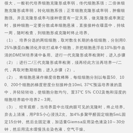
很大，一般初代培养细胞克隆形成率弱，传代细胞系强；二倍体细
胞克隆形成率弱，转化细胞系强；正常细胞克隆形成率弱，肿瘤细
胞强。并且克隆形成率与接种密度有一定关系，做克隆形成率测定
时，接种细胞一定要分散成单细胞悬液，直接接种在碟皿中，持续
一周，随时检查，到细胞形成克隆时终止培养。
（1）、培养分选的两组细胞，取对数生长期的各组细胞，分别用0.
25%胰蛋白酶消化并吹打成单个细胞，并把细胞悬浮在10%胎牛血
清的DMEM培养液中备用。进行一代克隆形成率检测时，进入步骤
（2）；进行二/三代克隆形成率检测，须再经此方法再培养一/二
代，再取对数期细胞，进入步骤（2）。
（2）、将细胞悬液作梯度倍数稀释，每组细胞分别以每皿50、10
0、200个细胞的梯度密度分别接种含10mL 37℃预温培养液的皿
中，并轻轻转动，使细胞分散均匀。置37℃ 5% CO2及饱和湿度的
细胞培养箱中培养2～3周。
（3）、经常观察，当培养皿中出现肉眼可见的克隆时，终止培养。
弃去上清液，用PBS小心浸洗2次。加4%多聚甲醛固定细胞5mL固
定15分钟。然后去固定液，加适量Giemsa应用染色液染10～30分
钟，然后用流水缓慢洗去染色液，空气干燥。