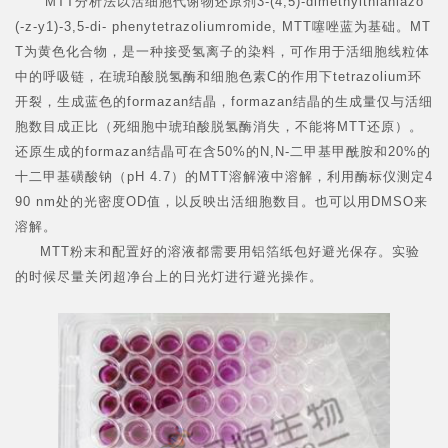
MTT分析法以活细胞代谢物还原剂3-(4,5)-dimethylthiahiazo
(-z-y1)-3,5-di- phenytetrazoliumromide, MTT噻唑蓝为基础。MT
T为黄色化合物，是一种接受氢离子的染料，可作用于活细胞线粒体
中的呼吸链，在琥珀酸脱氢酶和细胞色素C的作用下tetrazolium环
开裂，生成蓝色的formazan结晶，formazan结晶的生成量仅与活细
胞数目成正比（死细胞中琥珀酸脱氢酶消失，不能将MTT还原）。
还原生成的formazan结晶可在含50%的N,N-二甲基甲酰胺和20%的
十二甲基磺酸钠（pH 4.7）的MTT溶解液中溶解，利用酶标仪测定4
90 nm处的光密度OD值，以反映出活细胞数目。也可以用DMSO来
溶解。
MTT粉末和配置好的溶液都需要用铝箔纸包好避光保存。实验
的时候尽量关闭超净台上的日光灯进行避光操作。