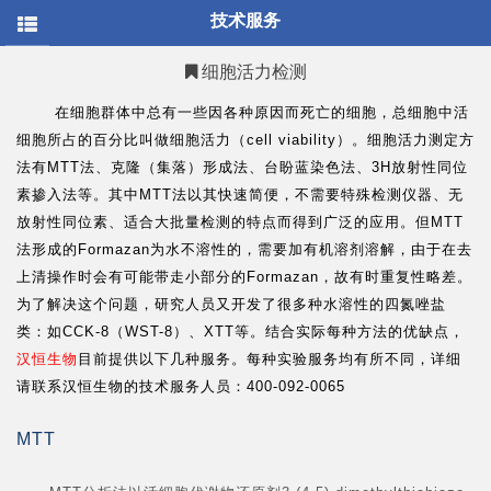
/* * @Author: your name * @Date: 2021-12-30 15:24:14 *
技术服务
@LastEditTime: 2022-03-03 13:57:40 * @LastEditors: your name *
@Description: 打开koroFileHeader查看配置 进行设置:
https://github.com/OBKoro1/koro1FileHeader/wiki/%E9%85%8
细胞活力检测
* @FilePath: \hanbio.net-
master\sites\all\themes\mob\templates\page.tpl.php */
在细胞群体中总有一些因各种原因而死亡的细胞，总细胞中活
细胞所占的百分比叫做细胞活力（cell viability）。细胞活力测定方
法有MTT法、克隆（集落）形成法、台盼蓝染色法、3H放射性同位
素掺入法等。其中MTT法以其快速简便，不需要特殊检测仪器、无
放射性同位素、适合大批量检测的特点而得到广泛的应用。但MTT
法形成的Formazan为水不溶性的，需要加有机溶剂溶解，由于在去
上清操作时会有可能带走小部分的Formazan，故有时重复性略差。
为了解决这个问题，研究人员又开发了很多种水溶性的四氮唑盐
类：如CCK-8（WST-8）、XTT等。结合实际每种方法的优缺点，
汉恒生物
目前提供以下几种服务。每种实验服务均有所不同，详细
请联系汉恒生物的技术服务人员：
400-092-0065
MTT