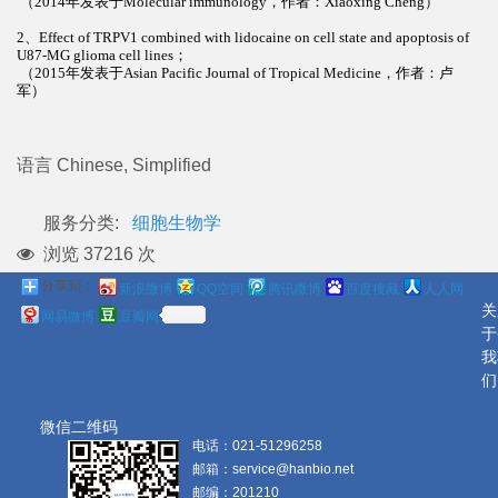
（2014年发表于Molecular immunology，作者：Xiaoxing Cheng
）
2、
Effect of TRPV1 combined with lidocaine on cell state and apoptosis of
U87-MG glioma cell lines；
（2015年发表于Asian Pacific Journal of Tropical Medicine，作者：卢
军
）
语言
Chinese, Simplified
服务分类:
细胞生物学
浏览 37216 次
分享到：
新浪微博
QQ空间
腾讯微博
百度搜藏
人人网
关
网易微博
豆瓣网
于
我
们
微信二维码
电话：
021-51296258
邮箱：
service@hanbio.net
邮编：
201210