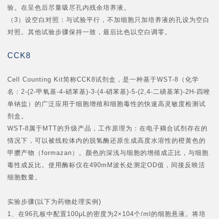
验。在呈色后尽量吸尽孔内残余培养液。
（3）设空白对照：与试验平行，不加细胞只加培养液的孔设为空白
对照。其他试验步骤保持一致，最后比色以空白调零。
CCK8
Cell Counting Kit简称CCK8试剂盒，是一种基于WST-8（化学
名：2-(2-甲氧基-4-硝苯基)-3-(4-硝苯基)-5-(2,4-二磺基苯)-2H-四唑
单钠盐）的广泛应用于细胞增殖和细胞毒性的快速高灵敏度检测试
剂盒。
WST-8属于MTT的升级产品，工作原理为：在电子耦合试剂存在的
情况下，可以被线粒体内的脱氢酶还原生成高度水溶性的橙黄色的
甲臜产物（formazan）。颜色的深浅与细胞的增殖成正比，与细胞
毒性成反比。使用酶标仪在490mM波长处测定OD值，间接反映活
细胞数量。
实验步骤(以下为药物处理实例)
1、在96孔板中配置100μL的密度为2×10
4
个/ml的细胞悬液。将培