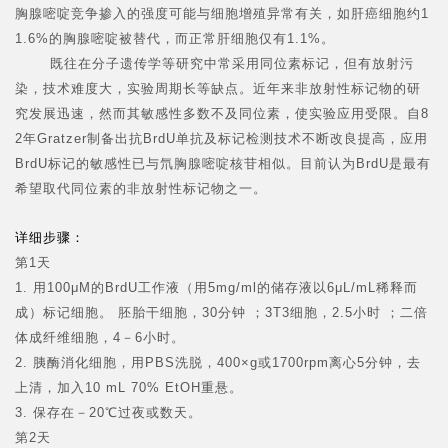
胸腺嘧啶竞争掺入的强度可能与细胞增殖异常有关，如肝癌细胞约1
1.6%的胸腺嘧啶被替代，而正常肝细胞仅有1.1%。
既往在分子遗传学等研究中常采用同位素标记，但有放射污
染，技术难度大，实验周期长等缺点。近年来非放射性标记物的研
究发展迅速，然而其敏感性多数不及同位素，使实验应用受限。自8
2年Gratzer制备出抗BrdU单抗及标记检测技术不断改良提高，应用
BrdU标记的敏感性已与氘胸腺嘧啶核苷相似。目前认为BrdU是最有
希望取代同位素的非放射性标记物之一。
详细步骤：
第1天
1. 用100μM的BrdU工作液（用5mg/ml的储存液以6μL/mL稀释而
成）标记细胞。 胚胎干细胞，30分钟 ；3T3细胞，2.5小时 ；二倍
体成纤维细胞，4－6小时。
2. 胰酶消化细胞，用PBS洗脱，400×g或1700rpm离心5分钟，去
上清，加入10 mL 70% EtOH重悬。
3. 保存在－20℃过夜或数天。
第2天