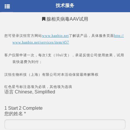
/* * @Author: your name * @Date: 2021-12-30 15:24:14 *
技术服务
@LastEditTime: 2022-03-03 13:57:40 * @LastEditors: your name *
@Description: 打开koroFileHeader查看配置 进行设置:
https://github.com/OBKoro1/koro1FileHeader/wiki/%E9%85%8
腺相关病毒AAV试用
* @FilePath: \hanbio.net-
master\sites\all\themes\mob\templates\page.tpl.php */
您可登录汉恒官方网站
www.hanbio.net
了解该产品，具体服务页面
http://
www.hanbio.net/services/item/457
客户仅限申请一次，每次1支（10ul/支），承诺反馈公司使用效果，试用
装快递费为到付；
汉恒生物科技（上海）有限公司对本活动保留最终解释权
红色星号标注选项为必填，其他项为选填
语言
Chinese, Simplified
1
Start
2
Complete
您的姓名
*