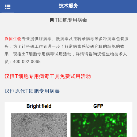
/* * @Author: your name * @Date: 2021-12-30 15:24:14 *
技术服务
@LastEditTime: 2022-03-03 13:57:40 * @LastEditors: your name *
@Description: 打开koroFileHeader查看配置 进行设置:
https://github.com/OBKoro1/koro1FileHeader/wiki/%E9%85%8
T细胞专用病毒
* @FilePath: \hanbio.net-
master\sites\all\themes\mob\templates\page.tpl.php */
汉恒生物
专业提供腺病毒、慢病毒及逆转录病毒等多种病毒包装服
务，为了让科研工作者进一步了解逆病毒感染研究目的细胞的效
果，现推出T细胞专用病毒试用活动，详情请咨询汉恒生物技术人
员：
400-092-0065
汉恒T细胞专用病毒工具免费试用活动
汉恒原代T细胞专用病毒